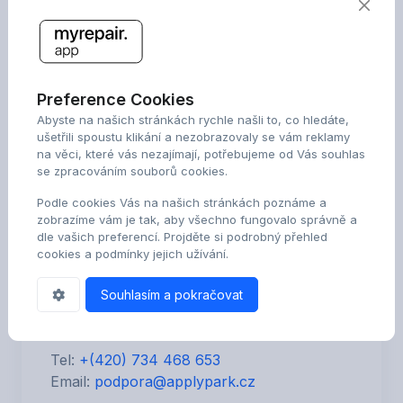
IBAN:
SWIFT: RZBCCZPPXXX
Fakturační údaje
Preference Cookies
myrepair s.r.o.
Abyste na našich stránkách rychle našli to, co hledáte,
Zengrova 2990/32a, 703 00 Ostrava -
ušetřili spoustu klikání a nezobrazovaly se vám reklamy
Vítkovice,
na věci, které vás nezajímají, potřebujeme od Vás souhlas
Česká republika
se zpracováním souborů cookies.
Podle cookies Vás na našich stránkách poznáme a
IČO: 23521414 - DIČ: CZ23521414
zobrazíme vám je tak, aby všechno fungovalo správně a
D-U-N-S®:
dle vašich preferencí. Projděte si podrobný přehled
Datová schránka:
cookies a podmínky jejich užívání.
Spisová značka: C 100269/KSOS
Společnost zapsaná Krajským soudem v
Souhlasím a pokračovat
Ostravě
Tel:
+(420) 734 468 653
Email:
podpora@applypark.cz