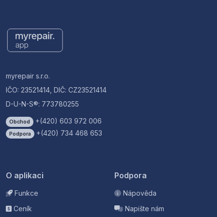
myrepair s.r.o.
IČO: 23521414, DIČ: CZ23521414
D-U-N-S®: 773780255
+(420) 603 972 006
Obchod
+(420) 734 468 653
Podpora
O aplikaci
Podpora
Funkce
Nápověda
Ceník
Napište nám